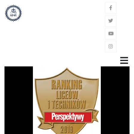
GŁÓWNA
ZAKON
ŚW. JÓZEF KALASANCJUSZ
POWOŁANIE
GDZIE JESTEŚMY?