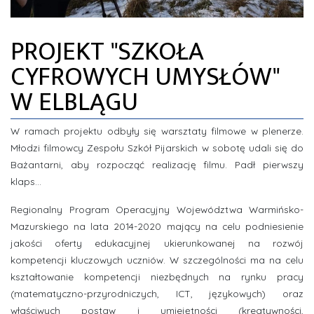
ZDJĘCIA
PROJEKT "SZKOŁA
INFORMACJE
CYFROWYCH UMYSŁÓW"
W ELBLĄGU
W ramach projektu odbyły się warsztaty filmowe w plenerze.
Młodzi filmowcy Zespołu Szkół Pijarskich w sobotę udali się do
Bażantarni, aby rozpocząć realizację filmu. Padł pierwszy
klaps...
Regionalny Program Operacyjny Województwa Warmińsko-
Mazurskiego na lata 2014-2020 mający na celu podniesienie
jakości oferty edukacyjnej ukierunkowanej na rozwój
kompetencji kluczowych uczniów. W szczególności ma na celu
kształtowanie kompetencji niezbędnych na rynku pracy
(matematyczno-przyrodniczych, ICT, językowych) oraz
właściwych postaw i umiejętności (kreatywności,