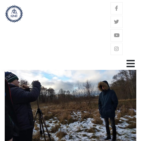
GŁÓWNA
ZAKON
ŚW. JÓZEF KALASANCJUSZ
POWOŁANIE
GDZIE JESTEŚMY?