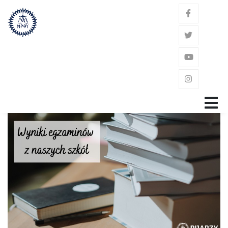
GŁÓWNA
ZAKON
ŚW. JÓZEF KALASANCJUSZ
POWOŁANIE
GDZIE JESTEŚMY?