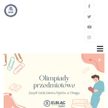
GŁÓWNA
ZAKON
ŚW. JÓZEF KALASANCJUSZ
POWOŁANIE
GDZIE JESTEŚMY?