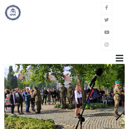
GŁÓWNA
ZAKON
ŚW. JÓZEF KALASANCJUSZ
POWOŁANIE
GDZIE JESTEŚMY?