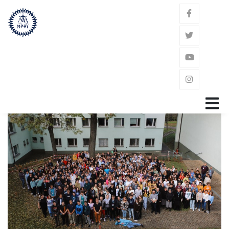
GŁÓWNA
ZAKON
ŚW. JÓZEF KALASANCJUSZ
POWOŁANIE
GDZIE JESTEŚMY?