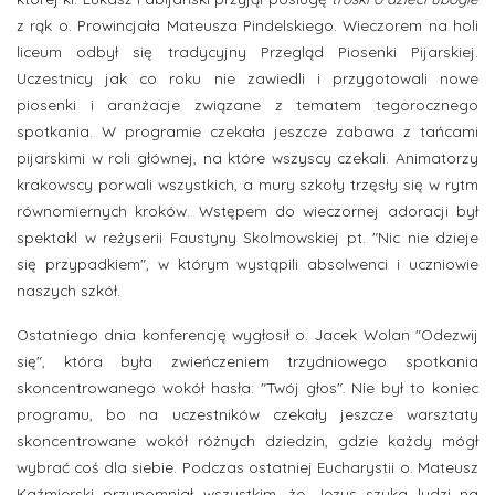
z rąk o. Prowincjała Mateusza Pindelskiego. Wieczorem na holi
liceum odbył się tradycyjny Przegląd Piosenki Pijarskiej.
Uczestnicy jak co roku nie zawiedli i przygotowali nowe
piosenki i aranżacje związane z tematem tegorocznego
spotkania. W programie czekała jeszcze zabawa z tańcami
pijarskimi w roli głównej, na które wszyscy czekali. Animatorzy
krakowscy porwali wszystkich, a mury szkoły trzęsły się w rytm
równomiernych kroków. Wstępem do wieczornej adoracji był
spektakl w reżyserii Faustyny Skolmowskiej pt. "Nic nie dzieje
się przypadkiem", w którym wystąpili absolwenci i uczniowie
naszych szkół.
Ostatniego dnia konferencję wygłosił o. Jacek Wolan "Odezwij
się", która była zwieńczeniem trzydniowego spotkania
skoncentrowanego wokół hasła: "Twój głos". Nie był to koniec
programu, bo na uczestników czekały jeszcze warsztaty
skoncentrowane wokół różnych dziedzin, gdzie każdy mógł
wybrać coś dla siebie. Podczas ostatniej Eucharystii o. Mateusz
Kaźmierski przypomniał wszystkim, że Jezus szuka ludzi na