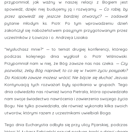
przypomniał, jak ważny w naszej relacji z Bogiem jest
spowiedź, dzięki niej budujemy ją i rozwijamy.
— Co robię, by
przez spowiedź się jeszcze bardziej otworzyć?
—
zadawał
pytanie młodym ks. Piotr. Po tym wprowadzeniu dzień
zakończył się nabożeństwem pasyjnym przygotowanym przez
uczestników z Łowicza i o. Andrzeja Lisiaka.
"Wysłuchasz mnie?"
—
to temat drugiej konferencji, którego
podczas kolejnego dnia wygłosił o. Piotr Wiśniowski.
Przypomniał nam w niej, że Bóg zawsze nas nas czeka.
— Czy
pozwolisz, żeby Bóg naprawił, to co się w twoim życiu posypało?
Do Kościoła zawsze możesz wrócić. Nie bójcie się słuchać Jezusa.
Kontynuacją tych rozważań były spotkania w grupach. Tego
dnia odwiedziła nas również Iwona Pietrala, która opowiedziała
nam swoje świadectwo nawrócenia i zawierzenia swojego życia
Bogu. Nie tylko powiedziała, ale również wykonała kilka swoich
utworów, którymi razem z uczestnikami uwielbiali Boga.
Tego dnia Eucharystia odbyła się przy ulicy Pijarskiej, podczas
której kl. Łukasz Fabijański przyjął posługę
troski o dzieci ubogie