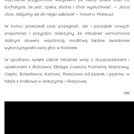
Eucharystii, że jest, czeka, słucha i chce wysłuchiwać.
— Jezus
chce, żebyśmy się do niego odezwali
—
mówił o. Mateusz.
W końcu przeszedł czas pożegnań, ale i początek nowych
znajomości i przyjaźni. Wierzymy, że młodzież wzmocniona
dobrym słowem, wspólnotą, modlitwą będzie świadomie
wykorzystywała swój głos w Kościele.
W spotkaniu wzięła udział młodzież wraz z duszpasterzami i
opiekunami z: Bolszewa, Elbląga, Łowicza, Poznania, Warszawy,
Cieplic, Bolesławca, Katowic, Rzeszowa od pijarek i pijarów, w
także z Krakowa w Wieczystej i Akacjowej.
MK