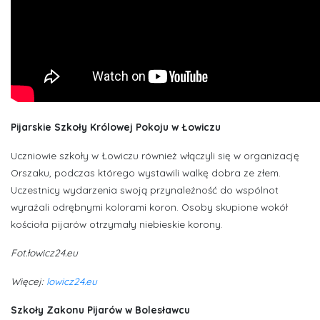
Pijarskie Szkoły Królowej Pokoju w Łowiczu
Uczniowie szkoły w Łowiczu również włączyli się w organizację
Orszaku, podczas którego wystawili walkę dobra ze złem.
Uczestnicy wydarzenia swoją przynależność do wspólnot
wyrażali odrębnymi kolorami koron. Osoby skupione wokół
kościoła pijarów otrzymały niebieskie korony.
Fot.łowicz24.eu
Więcej:
lowicz24.eu
Szkoły Zakonu Pijarów w Bolesławcu