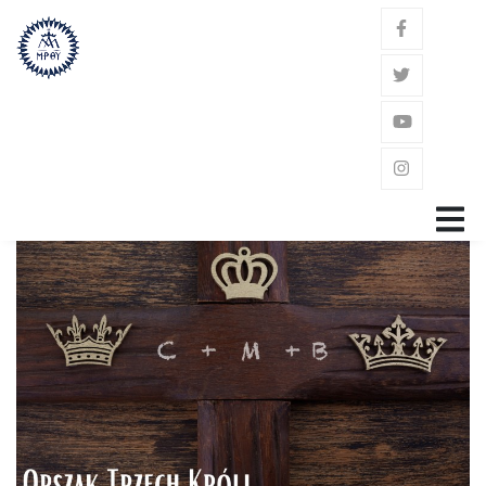
GŁÓWNA
ZAKON
ŚW. JÓZEF KALASANCJUSZ
POWOŁANIE
GDZIE JESTEŚMY?