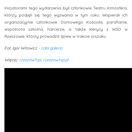
Inicjatorami tego wydarzenia byli członkowie Teatru Atmosfera,
którzy podjęli się tego wyzwania w tym roku. Wspierali ich
organizacyjnie członkowie Domowego Kościoła, parafianie,
wspólnota szkolna, harcerze, a także klerycy z WSD w
Rzeszowie, którzy prowadzili śpiew w trakcie orszaku.
Fot. Igor Witowicz -
cała galeria
Więcej:
rzeszów11.pl
,
rzeszow.tvp.pl