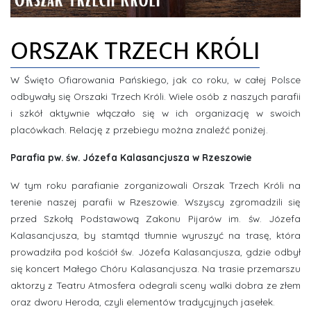
ZDJĘCIA
ORSZAK TRZECH KRÓLI
INFORMACJE
W Święto Ofiarowania Pańskiego, jak co roku, w całej Polsce
odbywały się Orszaki Trzech Króli. Wiele osób z naszych parafii
i szkół aktywnie włączało się w ich organizację w swoich
placówkach. Relację z przebiegu można znaleźć poniżej.
Parafia pw. św. Józefa Kalasancjusza w Rzeszowie
W tym roku parafianie zorganizowali Orszak Trzech Króli na
terenie naszej parafii w Rzeszowie. Wszyscy zgromadzili się
przed Szkołą Podstawową Zakonu Pijarów im. św. Józefa
Kalasancjusza, by stamtąd tłumnie wyruszyć na trasę, która
prowadziła pod kościół św. Józefa Kalasancjusza, gdzie odbył
się koncert Małego Chóru Kalasancjusza. Na trasie przemarszu
aktorzy z Teatru Atmosfera odegrali sceny walki dobra ze złem
oraz dworu Heroda, czyli elementów tradycyjnych jasełek.