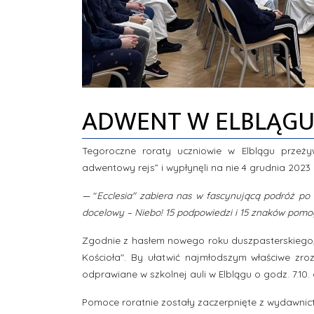
ADWENT W ELBLĄG
Tegoroczne roraty uczniowie w Elblągu prze
adwentowy rejs” i wypłynęli na nie 4 grudnia 2023 r
—
"
Ecclesia"
zabiera nas w fascynującą podróż po
docelowy – Niebo! 15 podpowiedzi i 15 znaków pomo
Zgodnie z hasłem nowego roku duszpasterskiego
Kościoła". By ułatwić najmłodszym właściwe zro
odprawiane w szkolnej auli w Elblągu o godz. 7.10.
Pomoce roratnie zostały zaczerpnięte z wydawnic