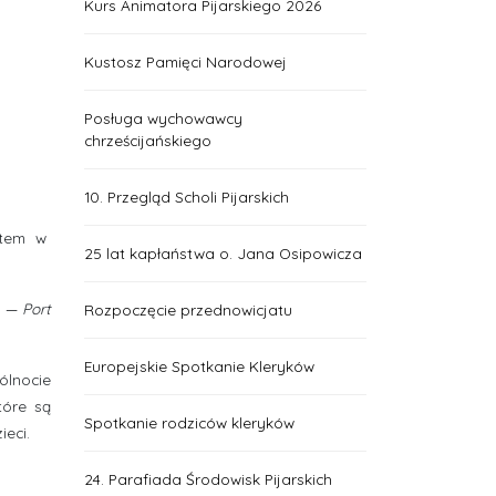
Kurs Animatora Pijarskiego 2026
Kustosz Pamięci Narodowej
Posługa wychowawcy
chrześcijańskiego
10. Przegląd Scholi Pijarskich
atem w
25 lat kapłaństwa o. Jana Osipowicza
.
—
Port
Rozpoczęcie przednowicjatu
Europejskie Spotkanie Kleryków
ólnocie
tóre są
Spotkanie rodziców kleryków
ieci.
24. Parafiada Środowisk Pijarskich