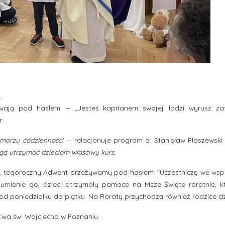
U
żywają pod hasłem
—
„Jesteś kapitanem swojej łodzi wyrusz z
.
 morzu codzienności
—
relacjonuje program o. Stanisław Płaszewski
gą utrzymać dzieciom właściwy kurs.
, tegoroczny Adwent przeżywamy pod hasłem: "Uczestniczę we wsp
zumienie go, dzieci otrzymały pomoce na Msze Święte roratnie, k
 od poniedziałku do piątku. Na Roraty przychodzą również rodzice dz
twa św. Wojciecha w Poznaniu.