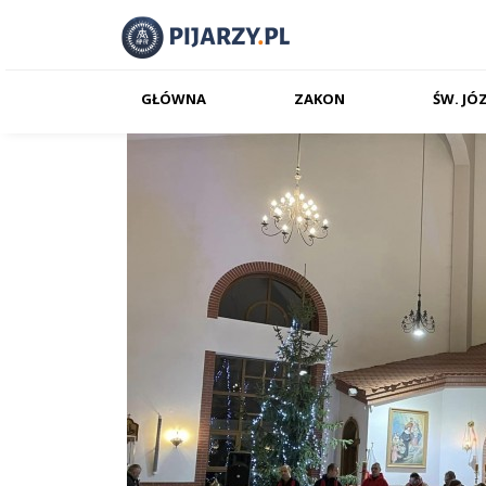
GŁÓWNA
ZAKON
ŚW. JÓ