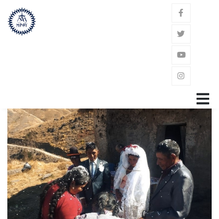
GŁÓWNA
ZAKON
ŚW. JÓZEF KALASANCJUSZ
POWOŁANIE
GDZIE JESTEŚMY?