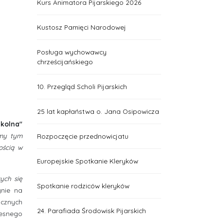
Kurs Animatora Pijarskiego 2026
Kustosz Pamięci Narodowej
Posługa wychowawcy
chrześcijańskiego
10. Przegląd Scholi Pijarskich
25 lat kapłaństwa o. Jana Osipowicza
zkolna"
śmy tym
Rozpoczęcie przednowicjatu
ością w
Europejskie Spotkanie Kleryków
ych się
Spotkanie rodziców kleryków
ynie na
ycznych
24. Parafiada Środowisk Pijarskich
zesnego