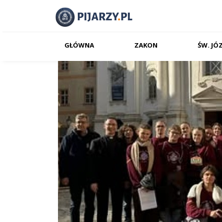
GŁÓWNA
ZAKON
ŚW. JÓ