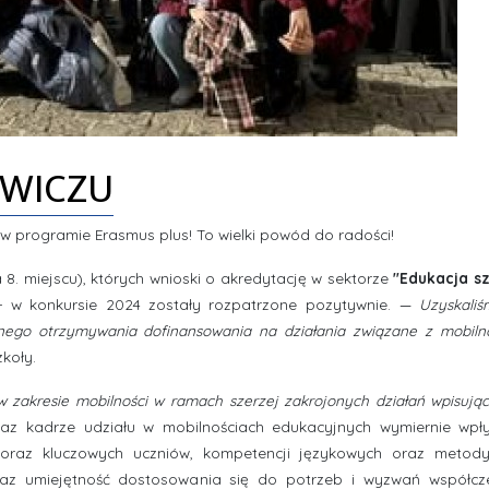
OWICZU
 w programie Erasmus plus! To wielki powód do radości!
a 8. miejscu), których wnioski o akredytację w sektorze
"Edukacja s
 w konkursie 2024 zostały rozpatrzone pozytywnie.
—
Uzyskali
rnego otrzymywania dofinansowania na działania związane z mobiln
zkoły.
 w zakresie mobilności w ramach szerzej zakrojonych działań wpisując
raz kadrze udziału w mobilnościach edukacyjnych wymiernie wpł
 oraz kluczowych uczniów, kompetencji językowych oraz metod
raz umiejętność dostosowania się do potrzeb i wyzwań współc