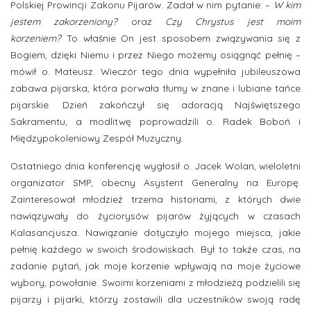
Polskiej Prowincji Zakonu Pijarów. Zadał w nim pytanie: –
W kim
jestem zakorzeniony?
oraz
Czy Chrystus jest moim
korzeniem?
To właśnie On jest sposobem związywania się z
Bogiem, dzięki Niemu i przez Niego możemy osiągnąć pełnię –
mówił o. Mateusz. Wieczór tego dnia wypełniła jubileuszowa
zabawa pijarska, która porwała tłumy w znane i lubiane tańce
pijarskie. Dzień zakończył się adoracją Najświętszego
Sakramentu, a modlitwę poprowadzili o. Radek Boboń i
Międzypokoleniowy Zespół Muzyczny.
Ostatniego dnia konferencję wygłosił o. Jacek Wolan, wieloletni
organizator SMP, obecny Asystent Generalny na Europę.
Zainteresował młodzież trzema historiami, z których dwie
nawiązywały do życiorysów pijarów żyjących w czasach
Kalasancjusza. Nawiązanie dotyczyło mojego miejsca, jakie
pełnię każdego w swoich środowiskach. Był to także czas, na
zadanie pytań, jak moje korzenie wpływają na moje życiowe
wybory, powołanie. Swoimi korzeniami z młodzieżą podzielili się
pijarzy i pijarki, którzy zostawili dla uczestników swoją radę