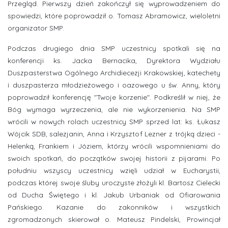
Przegląd. Pierwszy dzień zakończył się wyprowadzeniem do
spowiedzi, które poprowadził o. Tomasz Abramowicz, wieloletni
organizator SMP.
Podczas drugiego dnia SMP uczestnicy spotkali się na
konferencji ks. Jacka Bernacika, Dyrektora Wydziału
Duszpasterstwa Ogólnego Archidiecezji Krakowskiej, katechety
i duszpasterza młodzieżowego i oazowego u św. Anny, który
poprowadził konferencję "Twoje korzenie". Podkreślił w niej, że
Bóg wymaga wyrzeczenia, ale nie wykorzenienia. Na SMP
wrócili w nowych rolach uczestnicy SMP sprzed lat: ks. Łukasz
Wójcik SDB, salezjanin, Anna i Krzysztof Lezner z trójką dzieci -
Helenką, Frankiem i Józiem, którzy wrócili wspomnieniami do
swoich spotkań, do początków swojej historii z pijarami. Po
południu wszyscy uczestnicy wzięli udział w Eucharystii,
podczas której swoje śluby uroczyste złożyli kl. Bartosz Cielecki
od Ducha Świętego i kl. Jakub Urbaniak od Ofiarowania
Pańskiego. Kazanie do zakonników i wszystkich
zgromadzonych skierował o. Mateusz Pindelski, Prowincjał