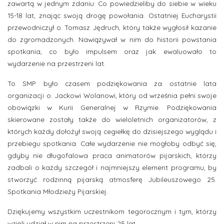
zawartą w jednym zdaniu: Co powiedzieliby do siebie w wieku
15-18 lat, znając swoją drogę powołania. Ostatniej Eucharystii
przewodniczył o. Tomasz Jędruch, który także wygłosił kazanie
do zgromadzonych. Nawiązywał w nim do historii powstania
spotkania, co było impulsem oraz jak ewaluowało to
wydarzenie na przestrzeni lat.
To SMP było czasem podziękowania za ostatnie lata
organizacji o. Jackowi Wolanowi, który od września pełni swoje
obowiązki w Kurii Generalnej w Rzymie. Podziękowania
skierowane zostały także do wieloletnich organizatorów, z
których każdy dołożył swoją cegiełkę do dzisiejszego wyglądu i
przebiegu spotkania. Całe wydarzenie nie mogłoby odbyć się,
gdyby nie długofalowa praca animatorów pijarskich, którzy
zadbali o każdy szczegół i najmniejszy element programu, by
stworzyć rodzinną pijarską atmosferę Jubileuszowego 25.
Spotkania Młodzieży Pijarskiej.
Dziękujemy wszystkim uczestnikom tegorocznym i tym, którzy
wzięli udział w nim na przestrzeni 25 lat.