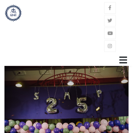
GŁÓWNA
ZAKON
ŚW. JÓZEF KALASANCJUSZ
POWOŁANIE
GDZIE JESTEŚMY?