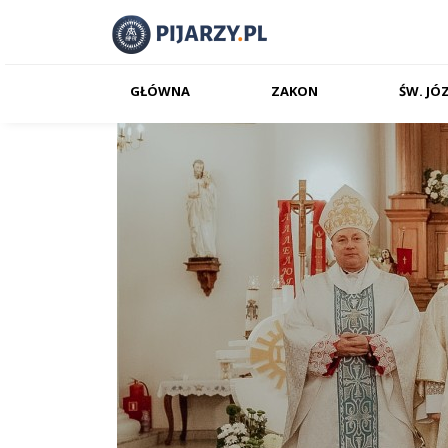
GŁÓWNA
ZAKON
ŚW. JÓ