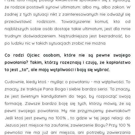
że rodzice postawili synowi ultimatum: albo my, albo zakon. W
żadnej z tych sytuacji nikt z zainteresowanych nie odważył się
przeciwstawić rodzicom. Towarzyszenie komuś, kto od
najbliższych sobie osób dostaje takie ultimatum, jest dla mnie
trudnym doświadczeniem. Najtrudniejsza jest bezradność, bo
po ludzku nic w takich sytuacjach zrobić nie można.
Co radzi Ojciec osobom, które nie są pewne swojego
powołania? Takim, którzy rozeznają i czują, że kapłaństwo
to jest ,,to”, ale mają wątpliwości i boją się wybrać.
Cudownie, kiedy ktoś - myśląc o powołaniu - ma wątpliwości. To
znaczy, że traktuje Pana Boga i siebie bardzo serio. To znaczy,
że jest świetnym kandydatem do tego, by rozpocząć swoją
formację. Zawsze bardzo boję się tych, którzy mówią, że są
pewni swojego powołania. My nie przyjmujemy pewniaków!!!
Jeśli ktoś jest pewny na 100% , to gdzie w tej jego relacji do
Jezusa jest miejsce na zaufanie, zawierzenie Bogu? Przy 100 %
pewności nie ma już ani miejsca, ani potrzeby zawierzania