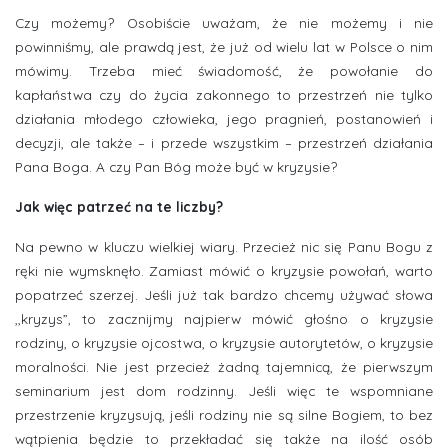
Czy możemy? Osobiście uważam, że nie możemy i nie
powinniśmy, ale prawdą jest, że już od wielu lat w Polsce o nim
mówimy. Trzeba mieć świadomość, że powołanie do
kapłaństwa czy do życia zakonnego to przestrzeń nie tylko
działania młodego człowieka, jego pragnień, postanowień i
decyzji, ale także – i przede wszystkim – przestrzeń działania
Pana Boga. A czy Pan Bóg może być w kryzysie?
Jak więc patrzeć na te liczby?
Na pewno w kluczu wielkiej wiary. Przecież nic się Panu Bogu z
ręki nie wymsknęło. Zamiast mówić o kryzysie powołań, warto
popatrzeć szerzej. Jeśli już tak bardzo chcemy używać słowa
,,kryzys”, to zacznijmy najpierw mówić głośno o kryzysie
rodziny, o kryzysie ojcostwa, o kryzysie autorytetów, o kryzysie
moralności. Nie jest przecież żadną tajemnicą, że pierwszym
seminarium jest dom rodzinny. Jeśli więc te wspomniane
przestrzenie kryzysują, jeśli rodziny nie są silne Bogiem, to bez
wątpienia będzie to przekładać się także na ilość osób