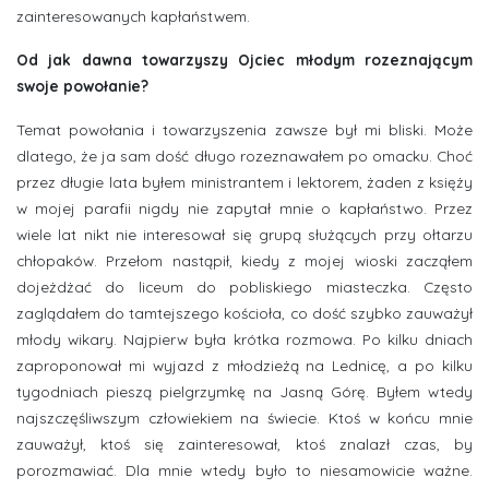
zainteresowanych kapłaństwem.
Od jak dawna towarzyszy Ojciec młodym rozeznającym
swoje powołanie?
Temat powołania i towarzyszenia zawsze był mi bliski. Może
dlatego, że ja sam dość długo rozeznawałem po omacku. Choć
przez długie lata byłem ministrantem i lektorem, żaden z księży
w mojej parafii nigdy nie zapytał mnie o kapłaństwo. Przez
wiele lat nikt nie interesował się grupą służących przy ołtarzu
chłopaków. Przełom nastąpił, kiedy z mojej wioski zacząłem
dojeżdżać do liceum do pobliskiego miasteczka. Często
zaglądałem do tamtejszego kościoła, co dość szybko zauważył
młody wikary. Najpierw była krótka rozmowa. Po kilku dniach
zaproponował mi wyjazd z młodzieżą na Lednicę, a po kilku
tygodniach pieszą pielgrzymkę na Jasną Górę. Byłem wtedy
najszczęśliwszym człowiekiem na świecie. Ktoś w końcu mnie
zauważył, ktoś się zainteresował, ktoś znalazł czas, by
porozmawiać. Dla mnie wtedy było to niesamowicie ważne.