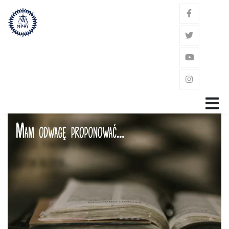
GŁÓWNA
ZAKON
ŚW. JÓZEF KALASANCJUSZ
POWOŁANIE
GDZIE JESTEŚMY?