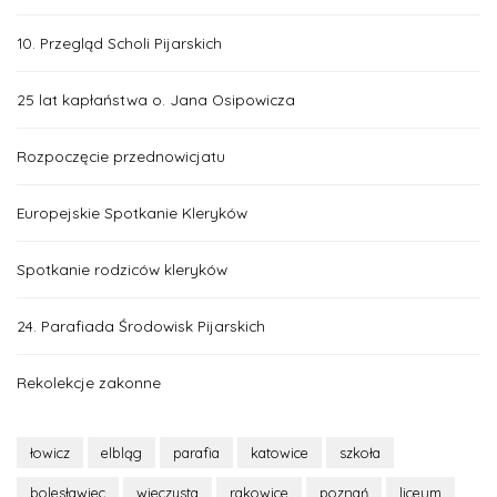
10. Przegląd Scholi Pijarskich
25 lat kapłaństwa o. Jana Osipowicza
Rozpoczęcie przednowicjatu
Europejskie Spotkanie Kleryków
Spotkanie rodziców kleryków
24. Parafiada Środowisk Pijarskich
Rekolekcje zakonne
łowicz
elbląg
parafia
katowice
szkoła
bolesławiec
wieczysta
rakowice
poznań
liceum