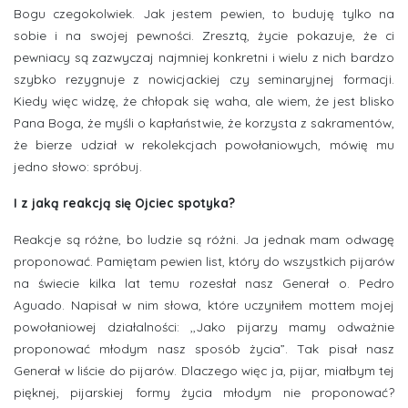
Bogu czegokolwiek. Jak jestem pewien, to buduję tylko na
sobie i na swojej pewności. Zresztą, życie pokazuje, że ci
pewniacy są zazwyczaj najmniej konkretni i wielu z nich bardzo
szybko rezygnuje z nowicjackiej czy seminaryjnej formacji.
Kiedy więc widzę, że chłopak się waha, ale wiem, że jest blisko
Pana Boga, że myśli o kapłaństwie, że korzysta z sakramentów,
że bierze udział w rekolekcjach powołaniowych, mówię mu
jedno słowo: spróbuj.
I z jaką reakcją się Ojciec spotyka?
Reakcje są różne, bo ludzie są różni. Ja jednak mam odwagę
proponować. Pamiętam pewien list, który do wszystkich pijarów
na świecie kilka lat temu rozesłał nasz Generał o. Pedro
Aguado. Napisał w nim słowa, które uczyniłem mottem mojej
powołaniowej działalności: ,,Jako pijarzy mamy odważnie
proponować młodym nasz sposób życia”. Tak pisał nasz
Generał w liście do pijarów. Dlaczego więc ja, pijar, miałbym tej
pięknej, pijarskiej formy życia młodym nie proponować?