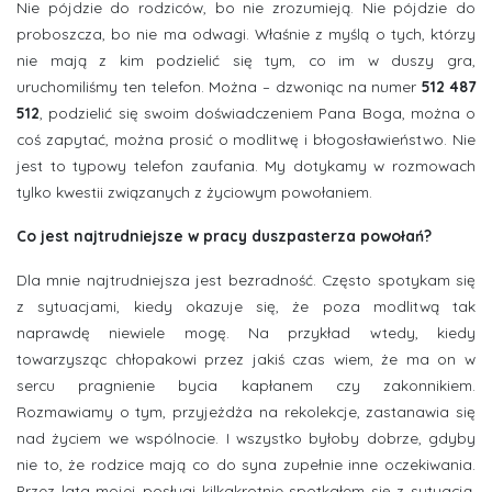
Nie pójdzie do rodziców, bo nie zrozumieją. Nie pójdzie do
proboszcza, bo nie ma odwagi. Właśnie z myślą o tych, którzy
nie mają z kim podzielić się tym, co im w duszy gra,
uruchomiliśmy ten telefon. Można – dzwoniąc na numer
512 487
512
, podzielić się swoim doświadczeniem Pana Boga, można o
coś zapytać, można prosić o modlitwę i błogosławieństwo. Nie
jest to typowy telefon zaufania. My dotykamy w rozmowach
tylko kwestii związanych z życiowym powołaniem.
Co jest najtrudniejsze w pracy duszpasterza powołań?
Dla mnie najtrudniejsza jest bezradność. Często spotykam się
z sytuacjami, kiedy okazuje się, że poza modlitwą tak
naprawdę niewiele mogę. Na przykład wtedy, kiedy
towarzysząc chłopakowi przez jakiś czas wiem, że ma on w
sercu pragnienie bycia kapłanem czy zakonnikiem.
Rozmawiamy o tym, przyjeżdża na rekolekcje, zastanawia się
nad życiem we wspólnocie. I wszystko byłoby dobrze, gdyby
nie to, że rodzice mają co do syna zupełnie inne oczekiwania.
Przez lata mojej posługi kilkakrotnie spotkałem się z sytuacją,