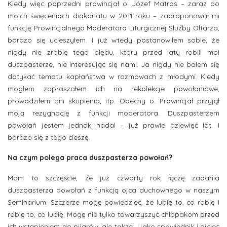
Kiedy więc poprzedni prowincjał o. Józef Matras – zaraz po
moich święceniach diakonatu w 2011 roku – zaproponował mi
funkcję Prowincjalnego Moderatora Liturgicznej Służby Ołtarza,
bardzo się ucieszyłem. I już wtedy postanowiłem sobie, że
nigdy nie zrobię tego błędu, który przed laty robili moi
duszpasterze, nie interesując się nami. Ja nigdy nie bałem się
dotykać tematu kapłaństwa w rozmowach z młodymi. Kiedy
mogłem zapraszałem ich na rekolekcje powołaniowe,
prowadziłem dni skupienia, itp. Obecny o. Prowincjał przyjął
moją rezygnację z funkcji moderatora. Duszpasterzem
powołań jestem jednak nadal – już prawie dziewięć lat. I
bardzo się z tego cieszę.
Na czym polega praca duszpasterza powołań?
Mam to szczęście, że już czwarty rok łączę zadania
duszpasterza powołań z funkcją ojca duchownego w naszym
Seminarium. Szczerze mogę powiedzieć, że lubię to, co robię i
robię to, co lubię. Mogę nie tylko towarzyszyć chłopakom przed
ich wstąpieniem do pijarów, ale także – jako spowiednik i ojciec