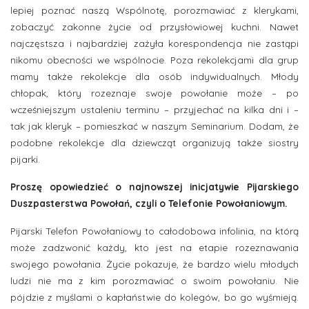
lepiej poznać naszą Wspólnotę, porozmawiać z klerykami,
zobaczyć zakonne życie od przysłowiowej kuchni. Nawet
najczęstsza i najbardziej zażyła korespondencja nie zastąpi
nikomu obecności we wspólnocie. Poza rekolekcjami dla grup
mamy także rekolekcje dla osób indywidualnych. Młody
chłopak, który rozeznaje swoje powołanie może – po
wcześniejszym ustaleniu terminu – przyjechać na kilka dni i –
tak jak kleryk – pomieszkać w naszym Seminarium. Dodam, że
podobne rekolekcje dla dziewcząt organizują także siostry
pijarki.
Proszę opowiedzieć o najnowszej inicjatywie Pijarskiego
Duszpasterstwa Powołań, czyli o Telefonie Powołaniowym.
Pijarski Telefon Powołaniowy to całodobowa infolinia, na którą
może zadzwonić każdy, kto jest na etapie rozeznawania
swojego powołania. Życie pokazuje, że bardzo wielu młodych
ludzi nie ma z kim porozmawiać o swoim powołaniu. Nie
pójdzie z myślami o kapłaństwie do kolegów, bo go wyśmieją.