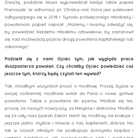
Zresztą, podobne słowa wypowiedział kiedyś także papież
Franciszek. W adhortacji pt.
Christus vivit
, która jest pokłosiem
odbywającego się w 2018 r. Synodu poświęconego młodzieży i
powołaniom, papież napisał: ,,Możemy i musimy odważyć się,
by powiedzieć każdemu młodemu człowiekowi, by zastanowił
się nad możliwością pójścia drogą powołania kapłańskiego lub
zakonnego”.
Podzielił się z nami Ojciec tym, jak wygląda praca
duszpasterza powołań. Czy chciałby Ojciec powiedzieć coś
jeszcze tym, którzy będą czytali ten wywiad?
Tak, chciałbym wszystkich prosić o modlitwę. Proszę, byście w
swojej codziennej modlitwie wołali do Pana o nowe, gorliwe
powołania. Także o powołania do pijarów. Módlcie się też,
proszę, za naszych nowicjuszy, za kleryków i diakonów. Módlcie
się za cały nasz pijarski Zakon. Niech tej modlitwy nie brakuje. I
jeszcze jedno: myślcie i mówcie o nas, kapłanach, dobrze. Nic
tak w oczach młodych nie podkopuje autorytetu księdza i
wartości kapłaństwa, jak niesprawiedliwe sądy i niesłuszna