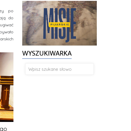
rzy po
ają do
ługiwać
dbywało
arskich
WYSZUKIWARKA
ego