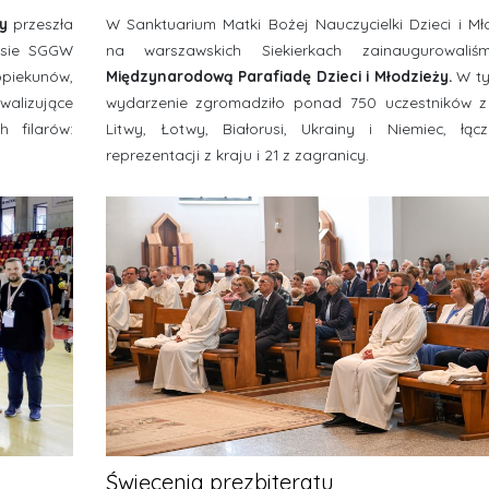
ży
przeszła
W Sanktuarium Matki Bożej Nauczycielki Dzieci i Mł
usie SGGW
na warszawskich Siekierkach zainaugurowal
piekunów,
Międzynarodową Parafiadę Dzieci i Młodzieży.
W t
walizujące
wydarzenie zgromadziło ponad 750 uczestników z 
h filarów:
Litwy, Łotwy, Białorusi, Ukrainy i Niemiec, łąc
reprezentacji z kraju i 21 z zagranicy.
Święcenia prezbiteratu