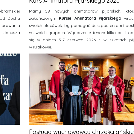
Kurs Animatora Pijarskiego 2026
obramskiej
Mamy 58 nowych animatorów pijarskich, któ
i od Ducha
zakończonym
Kursie Animatora Pijarskiego
wrac
arowania
swoich placówek, by pomagać duszpasterzom i pos
p. Janusza
w swoich grupach. Wydarzenie trwało kilka dni i o
się w dniach 3-7 czerwca 2026 r. w szkołach pij
w Krakowie.
Posługa wychowawcy chrześcijański