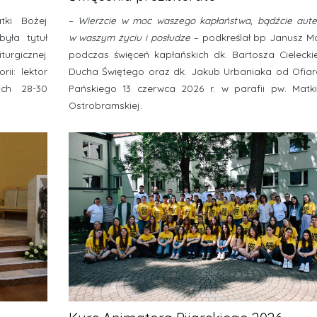
tki Bożej
–
Wierzcie w moc waszego kapłaństwa, bądźcie aute
yła tytuł
w waszym życiu i posłudze
– podkreślał bp Janusz Ma
turgicznej
podczas święceń kapłańskich dk. Bartosza Cieleck
ii: lektor
Ducha Świętego oraz dk. Jakub Urbaniaka od Ofia
ach 28-30
Pańskiego 13 czerwca 2026 r. w parafii pw. Matk
Ostrobramskiej.