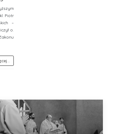
yższym
. Piotr
kich –
czył o.
 Zakonu
cej...