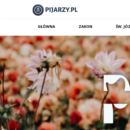
GŁÓWNA
ZAKON
ŚW. JÓ
Previous