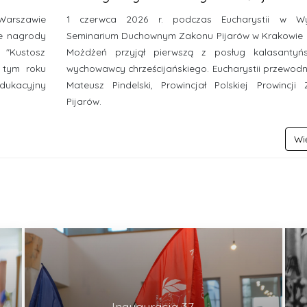
Warszawie
1 czerwca 2026 r. podczas Eucharystii w W
ne nagrody
Seminarium Duchownym Zakonu Pijarów w Krakowie kl
 "Kustosz
Możdżeń przyjął pierwszą z posług kalasantyńs
 tym roku
wychowawcy chrześcijańskiego. Eucharystii przewodni
edukacyjny
Mateusz Pindelski, Prowincjał Polskiej Prowincji
Pijarów.
Wię
Inauguracja 37.