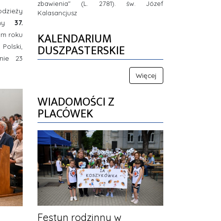
zbawienia" (L. 2781). św. Józef
odzieży
Kalasancjusz
iśmy
37.
KALENDARIUM
ym roku
DUSZPASTERSKIE
Polski,
znie 23
Więcej
WIADOMOŚCI Z
PLACÓWEK
Festyn rodzinny w