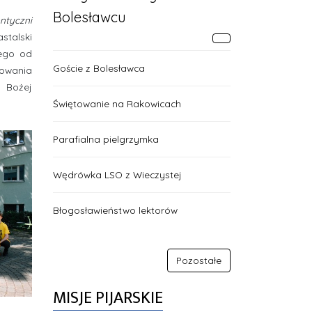
Bolesławcu
ntyczni
stalski
iego od
Goście z Bolesławca
rowania
i Bożej
Świętowanie na Rakowicach
Parafialna pielgrzymka
Wędrówka LSO z Wieczystej
Błogosławieństwo lektorów
Pozostałe
MISJE PIJARSKIE