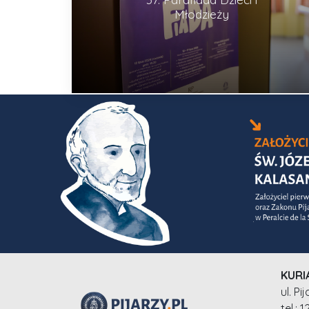
Młodzieży
KURI
ul. P
tel.: 