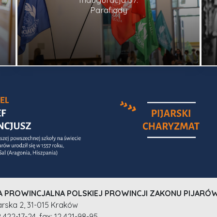
Parafiady
A PROWINCJALNA POLSKIEJ PROWINCJI ZAKONU PIJARÓ
ijarska 2, 31-015 Kraków
12 422-17-24, fax: 12 421-98-95