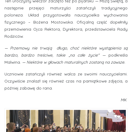
Ten uroczysty wieczór zaczęto też po pijarsku
—
Mszą Świętą, a
następnie przejęci maturzyści zatańczyli tradycyjnego
poloneza. Układ przygotowała nauczycielka wychowania
fizycznego – Bożena Mostowska. Oficjalną część dopełniły
przemówienia Ojca Rektora, Dyrektora, przedstawiciela Rady
Rodziców.
—
Przemowy nie trwają długo, choć niektóre wystąpienia są
bardzo, bardzo treściwe, takie „na całe życie"
—
podkreśla
Malwina.
—
Niektóre w głowach maturalnych zostaną na zawsze.
Uczniowie zatańczyli również walca ze swoimi nauczycielami.
Oczywiście znalazł się również czas na pamiątkowe zdjęcia, a
później zabawę do rana.
MK