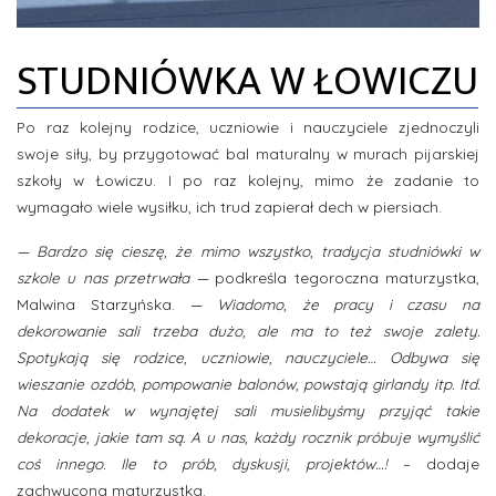
ZDJĘCIA
STUDNIÓWKA W ŁOWICZU
INFORMACJE
Po raz kolejny rodzice, uczniowie i nauczyciele zjednoczyli
swoje siły, by przygotować bal maturalny w murach pijarskiej
szkoły w Łowiczu. I po raz kolejny, mimo że zadanie to
wymagało wiele wysiłku, ich trud zapierał dech w piersiach.
—
Bardzo się cieszę, że mimo wszystko, tradycja studniówki w
szkole u nas przetrwała
—
podkreśla tegoroczna maturzystka,
Malwina Starzyńska.
—
Wiadomo, że pracy i czasu na
dekorowanie sali trzeba dużo, ale ma to też swoje zalety.
Spotykają się rodzice, uczniowie, nauczyciele… Odbywa się
wieszanie ozdób, pompowanie balonów, powstają girlandy itp. Itd.
Na dodatek w wynajętej sali musielibyśmy przyjąć takie
dekoracje, jakie tam są. A u nas, każdy rocznik próbuje wymyślić
coś innego. Ile to prób, dyskusji, projektów…!
– dodaje
zachwycona maturzystka.