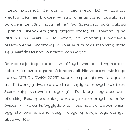
Trzeba przyznać, że uczniom pijarskiego LO w Łowiczu
kreatywności nie brakuje
—
sala gimnastyczna bywała już
ogrodem ze „Snu nocy letniej” W. Szekspira, salą balową
Tytanica, jukebox-em (ang. grająca szafa), stylizowano ją na
lata 20. XX wieku w Hollywood, na kabarety i wodewile
przedwojennej Warszawy. Z kolei w tym roku inspiracją stała
się „Gwieździsta noc” Wincenta Van Gogha.
Reprodukcje tego obrazu, w różnych wersjach i wymiarach,
zobaczyć można było na ścianach sali. Nie zabrakło wielkiego
napisu "STUDNIÓWKA 2025", ścianki na pamiątkowe fotografie,
a sufit tworzyły dwukolorowe fale i rzędy kolorowych światełek.
Scenę zajął „kierownik muzyczny” – DJ, którym był absolwent
pijarskiej. Resztę dopełniały dekoracje ze srebrnych balonów,
świeczniki i kwietniki. Wyglądało to niesamowicie! Dopełnieniem
były stonowane, pełne klasy i elegancji stroje tegorocznych
absolwentów.