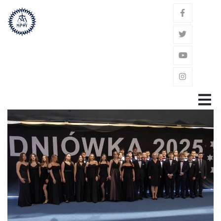
GŁÓWNA
ZAKON
ŚW. JÓZEF KALASANCJUSZ
POWOŁANIE
GDZIE JESTEŚMY?