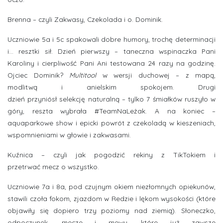
Brenna – czyli Zakwasy, Czekolada i o. Dominik.
Uczniowie 5a i 5c spakowali dobre humory, trochę determinacji
i… resztki sił. Dzień pierwszy – taneczna wspinaczka Pani
Karoliny i cierpliwość Pani Ani testowana 24 razy na godzinę.
Ojciec Dominik?
Multitool
w wersji duchowej – z mapą,
modlitwą i anielskim spokojem. Drugi
dzień przyniósł selekcję naturalną – tylko 7 śmiałków ruszyło w
góry, reszta wybrała #TeamNaLeżak. A na koniec –
aquaparkowe show i epicki powrót z czekoladą w kieszeniach,
wspomnieniami w głowie i zakwasami.
Kuźnica – czyli jak pogodzić rekiny z TikTokiem i
przetrwać mecz o wszystko.
Uczniowie 7a i 8a, pod czujnym okiem niezłomnych opiekunów,
stawili czoła fokom, zjazdom w Redzie i lękom wysokości (które
objawiły się dopiero trzy poziomy nad ziemią). Słoneczko,
odpoczynek, mecze i mewy, które już zawsze