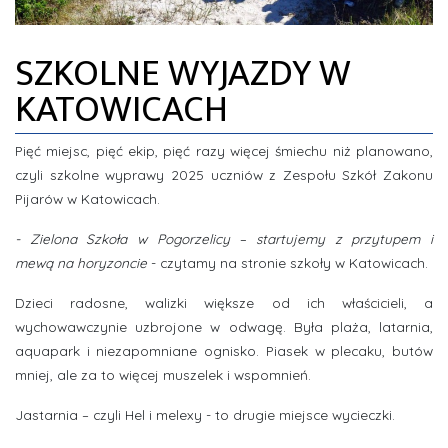
ZDJĘCIA
SZKOLNE WYJAZDY W
INFORMACJE
KATOWICACH
Pięć miejsc, pięć ekip, pięć razy więcej śmiechu niż planowano,
czyli szkolne wyprawy 2025 uczniów z Zespołu Szkół Zakonu
Pijarów w Katowicach.
- Zielona Szkoła w Pogorzelicy – startujemy z przytupem i
mewą na horyzoncie
- czytamy na stronie szkoły w Katowicach.
Dzieci radosne, walizki większe od ich właścicieli, a
wychowawczynie uzbrojone w odwagę. Była plaża, latarnia,
aquapark i niezapomniane ognisko. Piasek w plecaku, butów
mniej, ale za to więcej muszelek i wspomnień.
Jastarnia – czyli Hel i melexy - to drugie miejsce wycieczki.