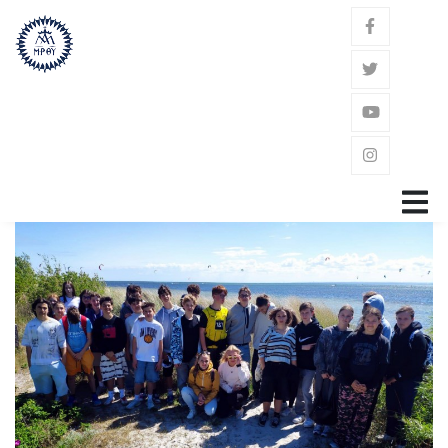
GŁÓWNA
ZAKON
ŚW. JÓZEF KALASANCJUSZ
POWOŁANIE
GDZIE JESTEŚMY?