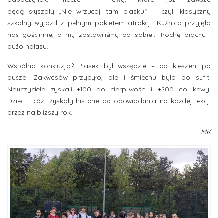
będą słyszały „Nie wrzucaj tam piasku!” – czyli klasyczny
szkolny wyjazd z pełnym pakietem atrakcji. Kuźnica przyjęła
nas gościnnie, a my zostawiliśmy po sobie... trochę piachu i
dużo hałasu.
Wspólna konkluzja? Piasek był wszędzie – od kieszeni po
dusze. Zakwasów przybyło, ale i śmiechu było po sufit.
Nauczyciele zyskali +100 do cierpliwości i +200 do kawy.
Dzieci… cóż, zyskały historie do opowiadania na każdej lekcji
przez najbliższy rok.
MK