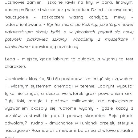
Uczniowie zamienili szkolne ławki na liny w parku linowym,
baseny w Redzie i wielkie oczy w fokarium. Dzieci – zachwycone,
nauczyciele – zaskoczeni własną kondycją, mewy –
zdezorientowane. -
Był też marsz do Kuźnicy, po którym nawet
najtwardszym drżały łydki, a w plecakach pojawił się nowy
gatunek: piaskowiec szkolny. Wróciliśmy z muszelkami i
uśmiechami
- opowiadają uczestnicy.
Łeba – miejsce, gdzie labirynt to pułapka, a wydmy to test
charakteru.
Uczniowie z klas: 4b, 5b i 6b postanowili zmierzyć się z żywiołem
i… własnym systemem orientacji w terenie. Labirynt wypuścił
tylko nielicznych, a deszcz we wtorek groził powołaniem arki.
Były foki, motyle i plażowe chillowanie, ale największym
wyzwaniem okazały się ruchome wydmy – gdzie każdy z
uczniów zostawił litr potu i połowę skarpetek. Rejs piracki
odwołany? Trudno – dmuchańce w Funlandii przejęły stery! A
nauczyciele? Rozmawiali z mewami, bo dzieci chwilowo stracili z
oczu.